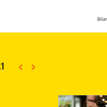
Bila
21
Zurück
Vorwärts