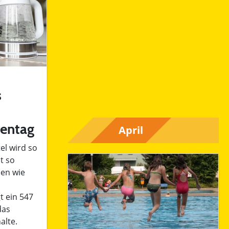
s
rentag
el wird so
st so
hen wie
t ein 547
das
alte.